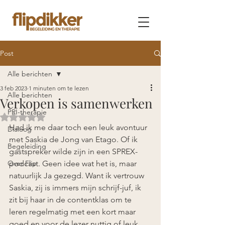
Post
Alle berichten
3 feb 2023
1 minuten om te lezen
Alle berichten
Verkopen is samenwerken
PRI-therapie
Beoordeeld met NaN uit 5 sterren.
Had ik me daar toch een leuk avontuur 
Dialoog
met Saskia de Jong van Etago. Of ik 
Begeleiding
gastspreker wilde zijn in een SPREX-
Over Flip
podcast. Geen idee wat het is, maar 
natuurlijk Ja gezegd. Want ik vertrouw 
Saskia, zij is immers mijn schrijf-juf, ik 
zit bij haar in de contentklas om te 
leren regelmatig met een kort maar 
goed en voor de lezer nuttig of leuk 