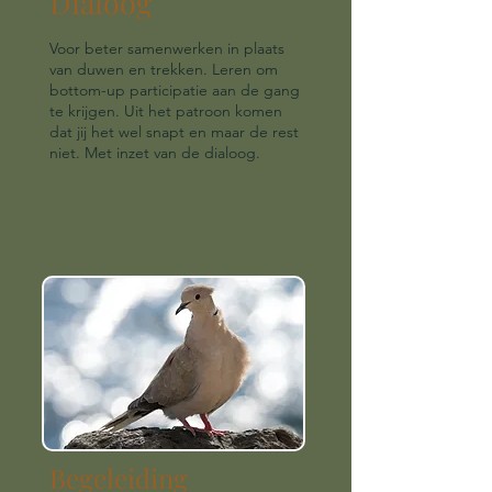
Dialoog
Voor beter samenwerken in plaats
van duwen en trekken. Leren om
bottom-up participatie aan de gang
te krijgen. Uit het patroon komen
dat jij het wel snapt en maar de rest
niet. Met inzet van de dialoog.
Begeleiding