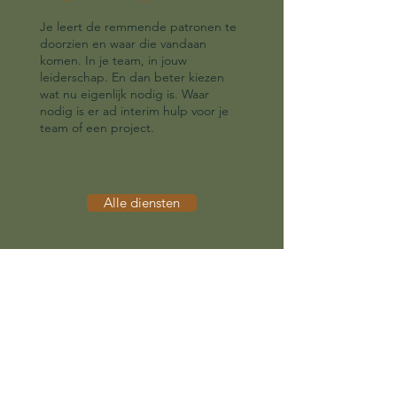
Je leert de remmende patronen te
doorzien en waar die vandaan
komen. In je team, in jouw
leiderschap. En dan beter kiezen
wat nu eigenlijk nodig is. Waar
nodig is er ad interim hulp voor je
team of een project.
Alle diensten