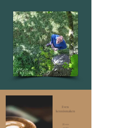
Even
kennismaken
20 min
gratis