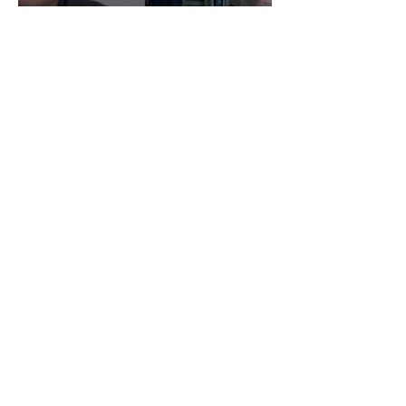
Verkopen is samenwerken
Naar blogs
Ervaringen
Flip heeft de gave mij na te
laten denken over dingen die in
de eerste instantie normaal
lijken. Hij zorgt ervoor dat ik