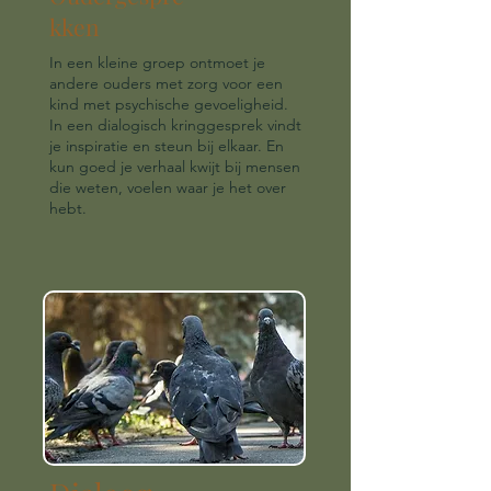
kken
In een kleine groep ontmoet je
andere ouders met zorg voor een
kind met psychische gevoeligheid.
In een dialogisch kringgesprek vindt
je inspiratie en steun bij elkaar. En
kun goed je verhaal kwijt bij mensen
die weten, voelen waar je het over
hebt.