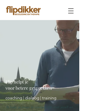
Flip helpt je
voor betere gesprekken
coaching | dialoog | training
Ik help je meer in contact zijn met jezelf en